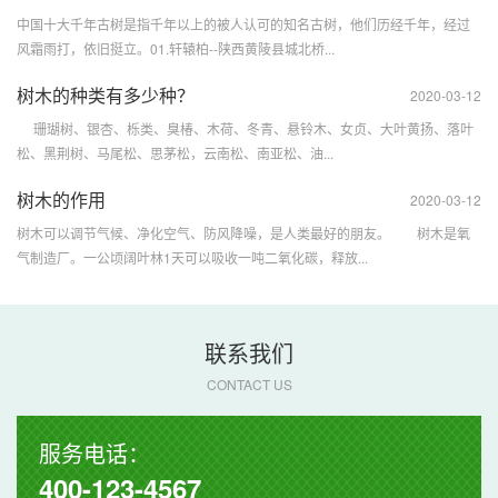
中国十大千年古树是指千年以上的被人认可的知名古树，他们历经千年，经过
风霜雨打，依旧挺立。01.轩辕柏--陕西黄陵县城北桥...
树木的种类有多少种？
2020-03-12
珊瑚树、银杏、栎类、臭椿、木荷、冬青、悬铃木、女贞、大叶黄扬、落叶
松、黑荆树、马尾松、思茅松，云南松、南亚松、油...
树木的作用
2020-03-12
树木可以调节气候、净化空气、防风降噪，是人类最好的朋友。 树木是氧
气制造厂。一公顷阔叶林1天可以吸收一吨二氧化碳，释放...
联系我们
CONTACT US
服务电话：
400-123-4567